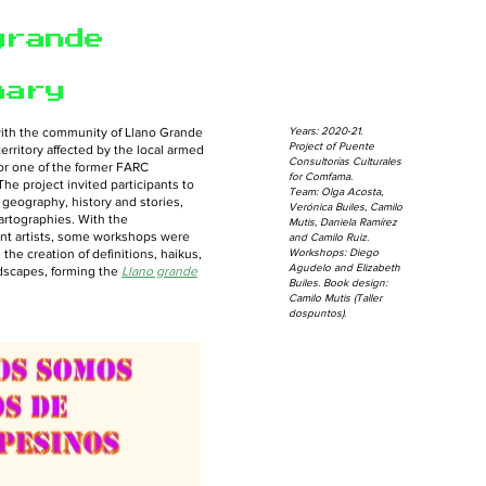
grande
nary
ith the community of Llano Grande
Years: 2020-21.
Project of Puente
territory affected by the local armed
Consultorías Culturales
 for one of the former FARC
for Comfama.
The project invited participants to
Team: Olga Acosta,
s geography, history and stories,
Verónica Builes, Camilo
rtographies. With the
Mutis, Daniela Ramírez
rent artists, some workshops were
and Camilo Ruiz.
he creation of definitions, haikus,
Workshops: Diego
Agudelo and Elizabeth
ndscapes, forming the
Llano grande
Builes. Book design:
Camilo Mutis (Taller
dospuntos).