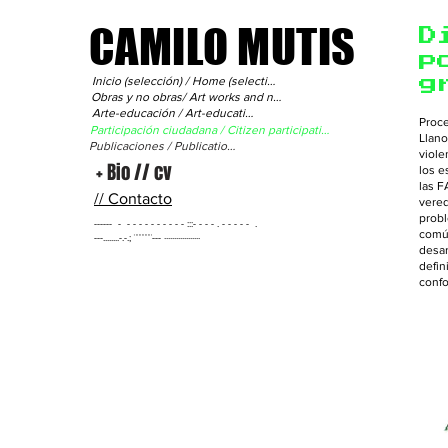
CAMILO MUTIS
D
p
Inicio (selección) / Home (selection)
g
Obras y no obras/ Art works and not
Arte-educación / Art-education
Proce
Participación ciudadana / Citizen participation
Llano
Publicaciones / Publications
viole
+ Bio // cv
los e
las F
// Contacto
vered
probl
------ - - - - - - - - - - - :::- - - - . - - - - - .
común
---........-.-.; ¨¨¨¨¨¨--- ··················
desar
defin
conf