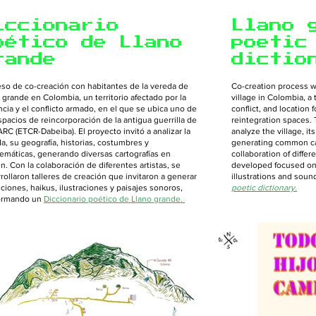
iccionario
Llano 
oético de Llano
poetic
rande
dictio
so de co-creación con habitantes de la vereda de
Co-creation process w
 grande en Colombia, un territorio afectado por la
village in Colombia, a 
ncia y el conflicto armado, en el que se ubica uno de
conflict, and location
spacios de reincorporación de la antigua guerrilla de
reintegration spaces. 
ARC (ETCR-Dabeiba). El proyecto invitó a analizar la
analyze the village, it
a, su geografía, historias, costumbres y
generating common ca
emáticas, generando diversas cartografías en
collaboration of diffe
. Con la colaboración de diferentes artistas, se
developed focused on t
rollaron talleres de creación que invitaron a generar
illustrations and sou
iciones, haikus, ilustraciones y paisajes sonoros,
poetic dictionary.
ormando un
Diccionario poético de Llano grande.