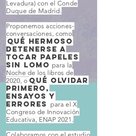
Levadura) con el Conde
Duque de Madrid.
Proponemos acciones-
conversaciones, como
Qué hermoso
detenerse a
tocar papeles
sin lomo
para la
Noche de los libros de
Qué olvidar
2020, o
primero,
ensayos y
errores
para el X
Congreso de Innovación
Educativa, ENAP 2021.
Colaboramos con el estudio