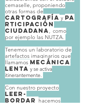
cemaselle, proponiendo
otras formas de
CARTOGRAFÍA
pa
y
rticipación
CIUDADANA
,
como
por ejemplo las NUTZA.
Tenemos un laboratorio de
artefactos imaginarios que
mecánica
llamamos
lenta
y se activa
itinerantemente.
Con nuestro proyecto
leer-
bordar
hacemos
tejidos con lecturas
.