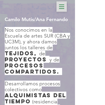
Camilo Mutis
/
Ana Fernando
Nos conocimos en la
Escuela de artes SUR (CBA y
UC3M), y ahora damos
juntos los talleres de
tejidos
,
de
PROYECTOS
y de
procesos
compartidos.
Desarrollamos procesos
colectivos como
Alquimistas del
tiempo
(residencia