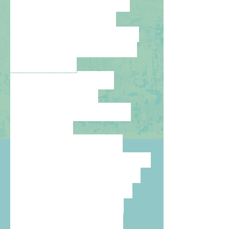
Alquimistas
del tiempo
(residencia Levadura)
con el Conde Duque
de Madrid,
Qué
y la acción
hermoso
detenerse a
tocar
papeles sin
lomo
para la Noche
de los libros de 2020.
Colaboramos con el
estudio cemaselle,
proponiendo otras