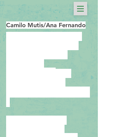
Camilo Mutis
/
Ana Fernando
Nos conocimos en la
Escuela Sur, y ahora
damos juntos los
talleres de
tejidos
y de
procesos
compartidos.
Hemos realizado
proyectos como